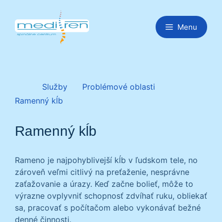
Preskočiť
na
Menu
obsah
Služby
Problémové oblasti
Ramenný kĺb
Ramenný kĺb
Rameno je najpohyblivejší kĺb v ľudskom tele, no
zároveň veľmi citlivý na preťaženie, nesprávne
zaťažovanie a úrazy. Keď začne bolieť, môže to
výrazne ovplyvniť schopnosť zdvíhať ruku, obliekať
sa, pracovať s počítačom alebo vykonávať bežné
denné činnosti.