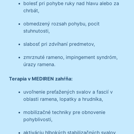
bolesť pri pohybe ruky nad hlavu alebo za
chrbát,
obmedzený rozsah pohybu, pocit
stuhnutosti,
slabosť pri zdvíhaní predmetov,
zmrznuté rameno, impingement syndróm,
úrazy ramena.
Terapia v MEDIREN zahŕňa:
uvoľnenie preťažených svalov a fascií v
oblasti ramena, lopatky a hrudníka,
mobilizačné techniky pre obnovenie
pohyblivosti,
aktiváciu hlbokých stabilizačných svalov