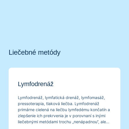
Liečebné metódy
Lymfodrenáž
Lymfodrenáž, lymfatická drenáž, lymfomasáž,
pressoterapia, tlaková liečba. Lymfodrenáž
primárne cielená na liečbu lymfedému končatín a
zlepšenie ich prekrvenia je v porovnaní s inými
liečebnými metódami trochu „nenápadnou“, ale
pritom účinnou a v mnohých prípadoch úplne