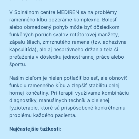
V Spinálnom centre MEDIREN sa na problémy
ramenného kĺbu pozeráme komplexne. Bolesť
alebo obmedzený pohyb môže byť dôsledkom
funkčných porúch svalov rotátorovej manžety,
zápalu šliach, zmrznutého ramena (tzv. adhezívna
kapsulitída), ale aj nesprávneho držania tela či
preťaženia v dôsledku jednostrannej práce alebo
športu.
Naším cieľom je nielen potlačiť bolesť, ale obnoviť
funkciu ramenného kĺbu a zlepšiť stabilitu celej
hornej končatiny. Pri terapii využívame kombináciu
diagnostiky, manuálnych techník a cielenej
fyzioterapie, ktoré sú prispôsobené konkrétnemu
problému každého pacienta.
Najčastejšie ťažkosti: