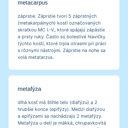
metacarpus
záprstie. Záprstie tvorí 5 záprstných
(metakarpálnych) kostí označovaných
skratkou MC I.-V., ktoré spájajú zápästie
a prsty ruky. Často sú bolestivé hlavičky
týchto kostí, ktoré trpia otrasmi pri práci
s rôznymi nástrojmi. Záprstie na nohe sa
volá metatarzus.
metafýza
dlhá kosť má štíhle telo (diafýzu) a 2
hrubšie konce (epifýzy). Medzi diafýzou
a epifýzami sa nachádzajú 2 metafýzy.
Metafýza u detí je mäkká, chrupavkovitá