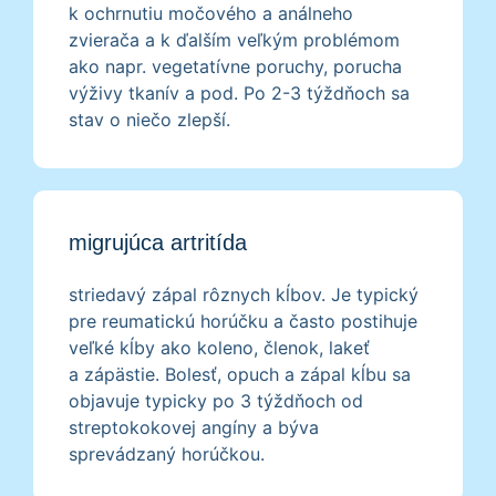
k ochrnutiu močového a análneho
zvierača a k ďalším veľkým problémom
ako napr. vegetatívne poruchy, porucha
výživy tkanív a pod. Po 2-3 týždňoch sa
stav o niečo zlepší.
migrujúca artritída
striedavý zápal rôznych kĺbov. Je typický
pre reumatickú horúčku a často postihuje
veľké kĺby ako koleno, členok, lakeť
a zápästie. Bolesť, opuch a zápal kĺbu sa
objavuje typicky po 3 týždňoch od
streptokokovej angíny a býva
sprevádzaný horúčkou.