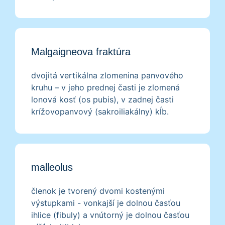
Malgaigneova fraktúra
dvojitá vertikálna zlomenina panvového
kruhu – v jeho prednej časti je zlomená
lonová kosť (os pubis), v zadnej časti
krížovopanvový (sakroiliakálny) kĺb.
malleolus
členok je tvorený dvomi kostenými
výstupkami - vonkajší je dolnou časťou
ihlice (fibuly) a vnútorný je dolnou časťou