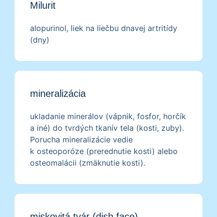
Milurit
alopurinol, liek na liečbu dnavej artritídy
(dny)
mineralizácia
ukladanie minerálov (vápnik, fosfor, horčík
a iné) do tvrdých tkanív tela (kosti, zuby).
Porucha mineralizácie vedie
k osteoporóze (prerednutie kosti) alebo
osteomalácii (zmäknutie kosti).
miskovitá tvár (dish face)