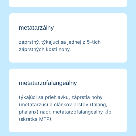
metatarzálny
záprstný, týkajúci sa jednej z 5-tich
záprstných kostí nohy.
metatarzofalangeálny
týkajúci sa priehlavku, záprstia nohy
(metatarzus) a článkov prstov (falang,
phalanx) napr. metatarzofalangeálny kĺb
(skratka MTP).