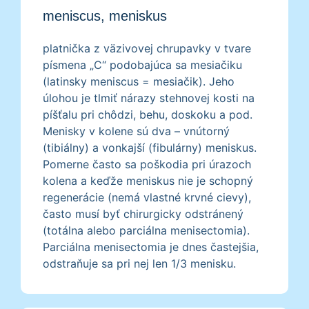
meniscus, meniskus
platnička z väzivovej chrupavky v tvare
písmena „C“ podobajúca sa mesiačiku
(latinsky meniscus = mesiačik). Jeho
úlohou je tlmiť nárazy stehnovej kosti na
píšťalu pri chôdzi, behu, doskoku a pod.
Menisky v kolene sú dva – vnútorný
(tibiálny) a vonkajší (fibulárny) meniskus.
Pomerne často sa poškodia pri úrazoch
kolena a keďže meniskus nie je schopný
regenerácie (nemá vlastné krvné cievy),
často musí byť chirurgicky odstránený
(totálna alebo parciálna menisectomia).
Parciálna menisectomia je dnes častejšia,
odstraňuje sa pri nej len 1/3 menisku.