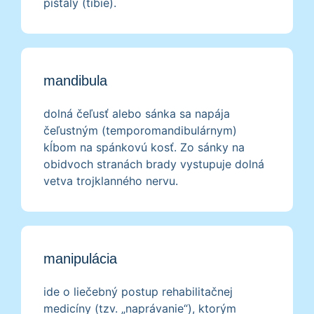
píšťaly (tibie).
mandibula
dolná čeľusť alebo sánka sa napája
čeľustným (temporomandibulárnym)
kĺbom na spánkovú kosť. Zo sánky na
obidvoch stranách brady vystupuje dolná
vetva trojklanného nervu.
manipulácia
ide o liečebný postup rehabilitačnej
medicíny (tzv. „naprávanie“), ktorým