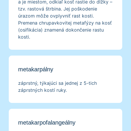
a je miestom, odkiaľ kosť rastie do dĺžky –
tzv. rastová štrbina. Jej poškodenie
úrazom môže ovplyvniť rast kosti.
Premena chrupavkovitej metafýzy na kosť
(osifikácia) znamená dokončenie rastu
kosti.
metakarpálny
záprstný, týkajúci sa jednej z 5-tich
záprstných kostí ruky.
metakarpofalangeálny