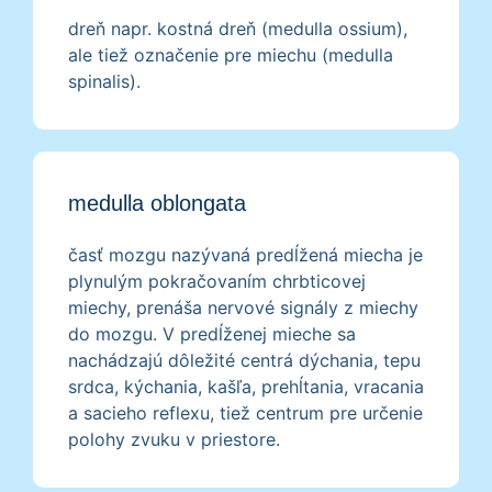
dreň napr. kostná dreň (medulla ossium),
ale tiež označenie pre miechu (medulla
spinalis).
medulla oblongata
časť mozgu nazývaná predĺžená miecha je
plynulým pokračovaním chrbticovej
miechy, prenáša nervové signály z miechy
do mozgu. V predĺženej mieche sa
nachádzajú dôležité centrá dýchania, tepu
srdca, kýchania, kašľa, prehĺtania, vracania
a sacieho reflexu, tiež centrum pre určenie
polohy zvuku v priestore.