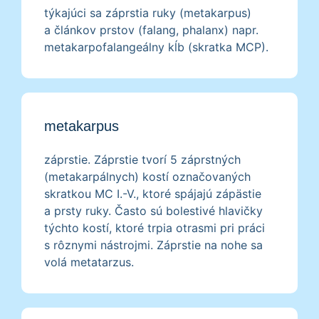
týkajúci sa záprstia ruky (metakarpus)
a článkov prstov (falang, phalanx) napr.
metakarpofalangeálny kĺb (skratka MCP).
metakarpus
záprstie. Záprstie tvorí 5 záprstných
(metakarpálnych) kostí označovaných
skratkou MC I.-V., ktoré spájajú zápästie
a prsty ruky. Často sú bolestivé hlavičky
týchto kostí, ktoré trpia otrasmi pri práci
s rôznymi nástrojmi. Záprstie na nohe sa
volá metatarzus.