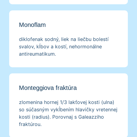
Monoflam
diklofenak sodný, liek na liečbu bolestí
svalov, kĺbov a kostí, nehormonálne
antireumatikum.
Monteggiova fraktúra
zlomenina hornej 1/3 lakťovej kosti (ulna)
so súčasným vykĺbením hlavičky vretennej
kosti (radius). Porovnaj s Galeazziho
fraktúrou.