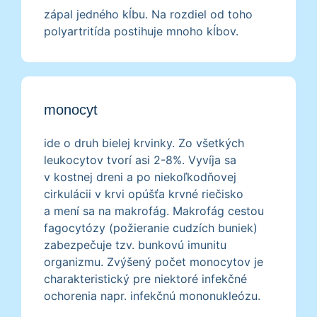
zápal jedného kĺbu. Na rozdiel od toho
polyartritída postihuje mnoho kĺbov.
monocyt
ide o druh bielej krvinky. Zo všetkých
leukocytov tvorí asi 2-8%. Vyvíja sa
v kostnej dreni a po niekoľkodňovej
cirkulácii v krvi opúšťa krvné riečisko
a mení sa na makrofág. Makrofág cestou
fagocytózy (požieranie cudzích buniek)
zabezpečuje tzv. bunkovú imunitu
organizmu. Zvýšený počet monocytov je
charakteristický pre niektoré infekčné
ochorenia napr. infekčnú mononukleózu.