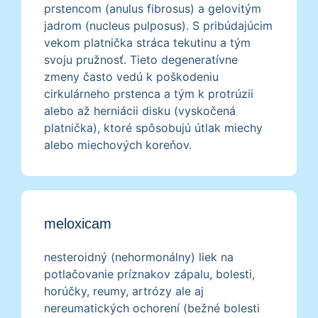
prstencom (anulus fibrosus) a gelovitým
jadrom (nucleus pulposus). S pribúdajúcim
vekom platnička stráca tekutinu a tým
svoju pružnosť. Tieto degeneratívne
zmeny často vedú k poškodeniu
cirkulárneho prstenca a tým k protrúzii
alebo až herniácii disku (vyskočená
platnička), ktoré spôsobujú útlak miechy
alebo miechových koreňov.
meloxicam
nesteroidný (nehormonálny) liek na
potlačovanie príznakov zápalu, bolesti,
horúčky, reumy, artrózy ale aj
nereumatických ochorení (bežné bolesti