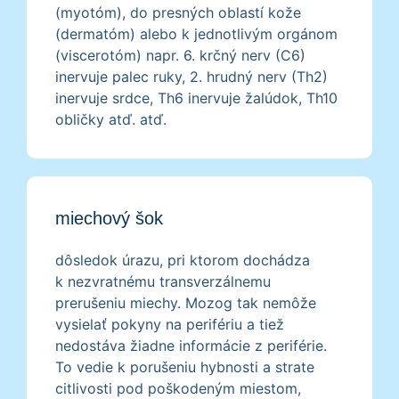
(myotóm), do presných oblastí kože
(dermatóm) alebo k jednotlivým orgánom
(viscerotóm) napr. 6. krčný nerv (C6)
inervuje palec ruky, 2. hrudný nerv (Th2)
inervuje srdce, Th6 inervuje žalúdok, Th10
obličky atď. atď.
miechový šok
dôsledok úrazu, pri ktorom dochádza
k nezvratnému transverzálnemu
prerušeniu miechy. Mozog tak nemôže
vysielať pokyny na perifériu a tiež
nedostáva žiadne informácie z periférie.
To vedie k porušeniu hybnosti a strate
citlivosti pod poškodeným miestom,