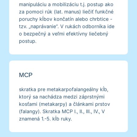
manipuláciu a mobilizáciu t.j. postup ako
za pomoci rúk (lat. manus) liečiť funkčné
poruchy kĺbov končatín alebo chrbtice -
tzv. „naprávanie“. V rukách odborníka ide
o bezpečný a veľmi efektívny liečebný
postup.
MCP
skratka pre metakarpofalangeálny kĺb,
ktorý sa nachádza medzi záprstnými
kosťami (metakarpy) a článkami prstov
(falangy). Skratka MCP I., II., III., IV., V
znamená 1.-5. kĺb ruky.