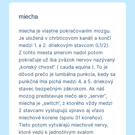
miecha
miecha je vlastne pokračovaním mozgu.
Je uložená v chrbticovom kanáli a končí
medzi 1. a 2. driekovým stavcom (L1/2).
Z tohto miesta smerom nadol potom
pokračuje už iba zväzok nervov nazývaný
„konský chvost“ ( cauda equina ). To je
dôvod prečo je lumbálna punkcia, kedy sa
punkčná ihla pichá medzi 4. a 5. driekový
stavec bezpečným zákrokom. Ak náš
mozog predstavuje niečo ako „server“,
miecha je „switch“, z ktorého vždy medzi
2 stavcami vystupujú vpravo aj vľavo
miechové korene (spolu 31 koreňov).
Tieto potom vytvárajú miechové nervy,
ktoré vedú k jednotlivým svalom