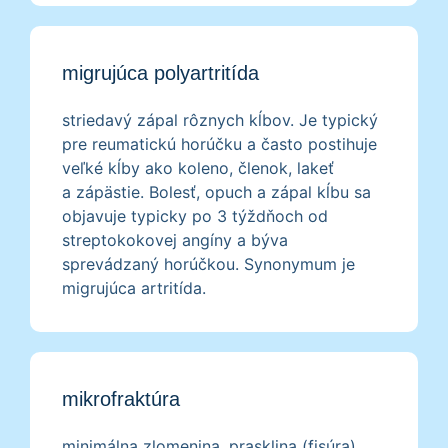
migrujúca polyartritída
striedavý zápal rôznych kĺbov. Je typický
pre reumatickú horúčku a často postihuje
veľké kĺby ako koleno, členok, lakeť
a zápästie. Bolesť, opuch a zápal kĺbu sa
objavuje typicky po 3 týždňoch od
streptokokovej angíny a býva
sprevádzaný horúčkou. Synonymum je
migrujúca artritída.
mikrofraktúra
minimálna zlomenina, prasklina (fisúra),